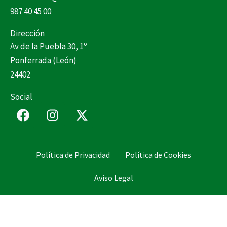
987 40 45 00
Dirección
Av de la Puebla 30, 1º
Ponferrada (León)
24402
Social
F
I
X
a
n
-
c
s
t
e
t
w
Política de Privacidad
Política de Cookies
b
a
i
o
g
t
Aviso Legal
o
r
t
k
a
e
m
r