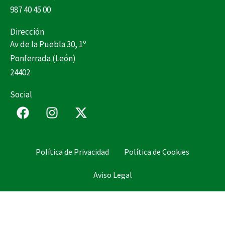
987 40 45 00
Dirección
Av de la Puebla 30, 1º
Ponferrada (León)
24402
Social
F
I
X
a
n
-
c
s
t
e
t
w
Política de Privacidad
Política de Cookies
b
a
i
o
g
t
Aviso Legal
o
r
t
k
a
e
m
r