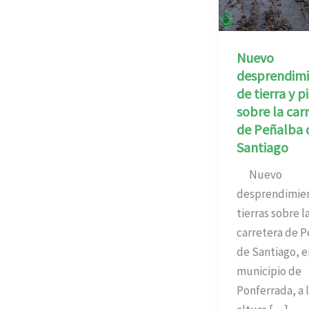
Nuevo
desprendim
de tierra y p
sobre la car
de Peñalba 
Santiago
Nuevo
desprendimie
tierras sobre l
carretera de 
de Santiago, e
municipio de
Ponferrada, a 