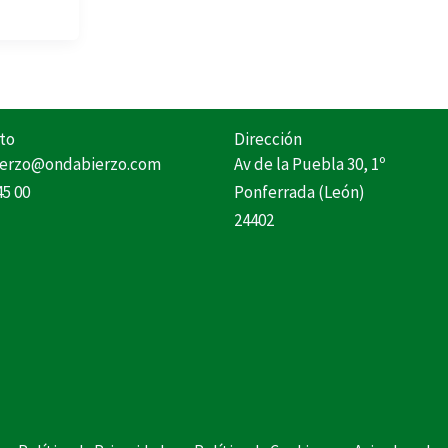
to
Dirección
erzo@ondabierzo.com
Av de la Puebla 30, 1º
45 00
Ponferrada (León)
24402