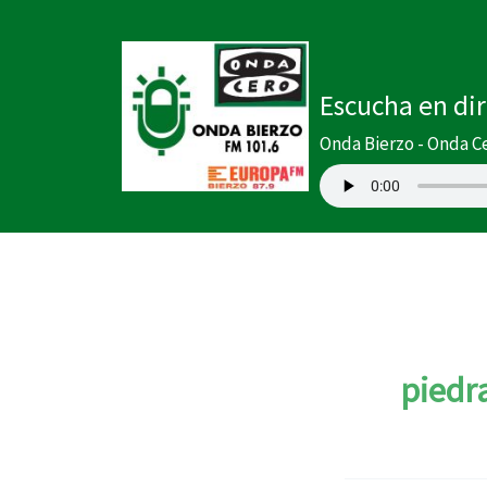
Ir
al
contenido
Escucha en di
Onda Bierzo - Onda C
piedr