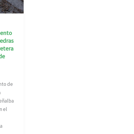
iento
iedras
retera
de
nto de
a
Peñalba
n el
la