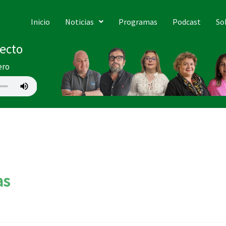
Inicio
Noticias
Programas
Podcast
So
recto
ero
as