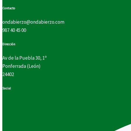
Contacto
ondabierzo@ondabierzo.com
987 40 45 00
Dirección
Av de la Puebla 30, 1º
Ponferrada (León)
24402
Social
Facebook