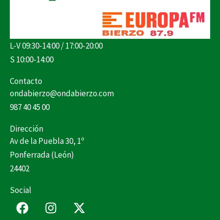
L-V 09:30-14:00 / 17:00-20:00
S 10:00-14:00
Contacto
ondabierzo@ondabierzo.com
987 40 45 00
Dirección
Av de la Puebla 30, 1º
Ponferrada (León)
24402
Social
F
I
X
a
n
-