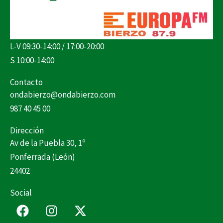
L-V 09:30-14:00 / 17:00-20:00
S 10:00-14:00
Contacto
ondabierzo@ondabierzo.com
987 40 45 00
Dirección
Av de la Puebla 30, 1º
Ponferrada (León)
24402
Social
F
I
X
a
n
-