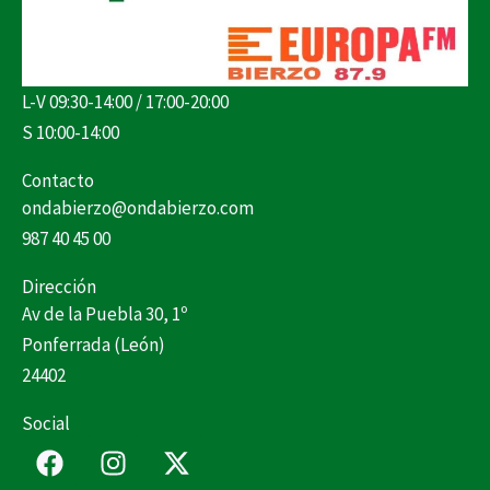
L-V 09:30-14:00 / 17:00-20:00
S 10:00-14:00
Contacto
ondabierzo@ondabierzo.com
987 40 45 00
Dirección
Av de la Puebla 30, 1º
Ponferrada (León)
24402
Social
F
I
X
a
n
-