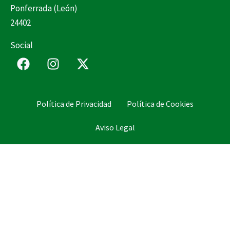
Ponferrada (León)
24402
Social
F
I
X
a
n
-
c
s
t
e
t
w
Política de Privacidad
Política de Cookies
b
a
i
o
g
t
Aviso Legal
o
r
t
k
a
e
m
r