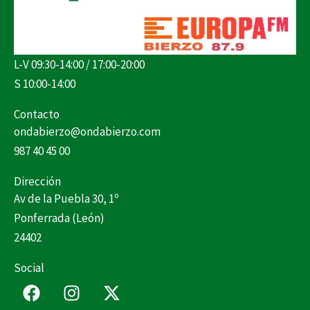
L-V 09:30-14:00 / 17:00-20:00
S 10:00-14:00
Contacto
ondabierzo@ondabierzo.com
987 40 45 00
Dirección
Av de la Puebla 30, 1º
Ponferrada (León)
24402
Social
F
I
X
a
n
-