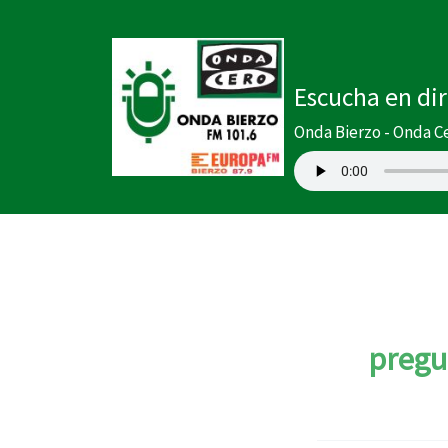
Buscar
Ir
por:
al
contenido
Escucha en di
Onda Bierzo - Onda C
pregu