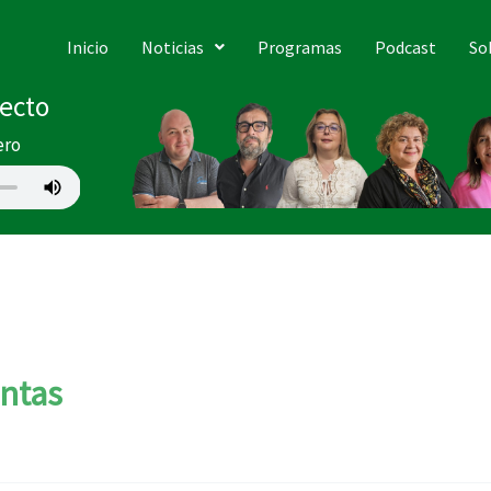
Inicio
Noticias
Programas
Podcast
So
recto
ero
ntas