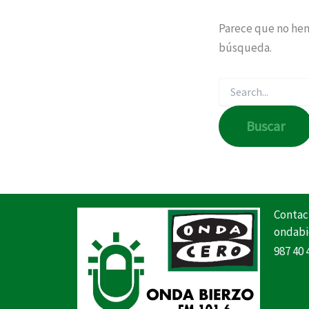
Parece que no hem
búsqueda.
Contac
ondabi
987 40 