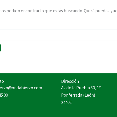
os podido encontrar lo que estás buscando. Quizá pueda ayu
to
Dirección
erzo@ondabierzo.com
Av de la Puebla 30, 1º
45 00
Ponferrada (León)
24402