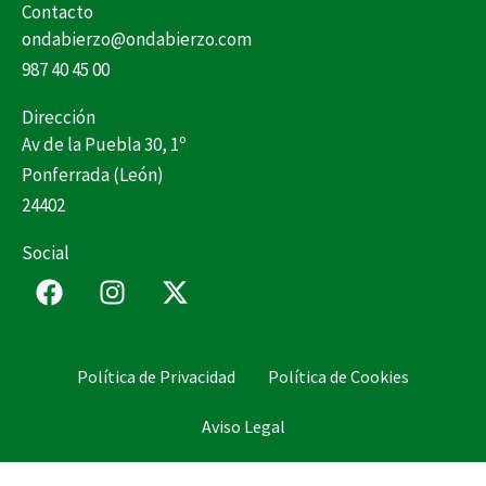
Contacto
ondabierzo@ondabierzo.com
987 40 45 00
Dirección
Av de la Puebla 30, 1º
Ponferrada (León)
24402
Social
F
I
X
a
n
-
c
s
t
e
t
w
Política de Privacidad
Política de Cookies
b
a
i
o
g
t
Aviso Legal
o
r
t
k
a
e