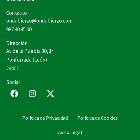
Contacto
ondabierzo@ondabierzo.com
987 40 45 00
Dirección
Av de la Puebla 30, 1º
Ponferrada (León)
24402
Social
F
I
X
a
n
-
c
s
t
e
t
w
Política de Privacidad
Política de Cookies
b
a
i
o
g
t
Aviso Legal
o
r
t