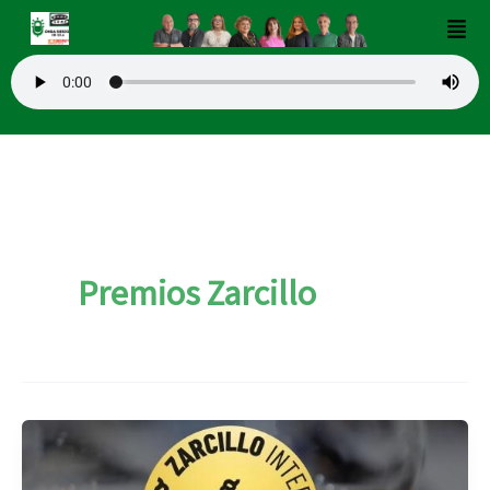
Ir
Men
al
contenido
Premios Zarcillo