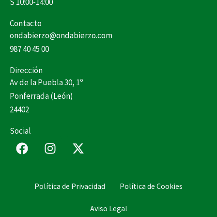
S 10:00-14:00
Contacto
ondabierzo@ondabierzo.com
987 40 45 00
Dirección
Av de la Puebla 30, 1º
Ponferrada (León)
24402
Social
F
I
X
a
n
-
c
s
t
e
t
w
Política de Privacidad
Política de Cookies
b
a
i
o
g
t
Aviso Legal
o
r
t