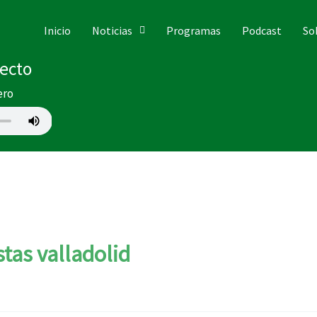
Inicio
Noticias
Programas
Podcast
So
recto
ero
tas valladolid