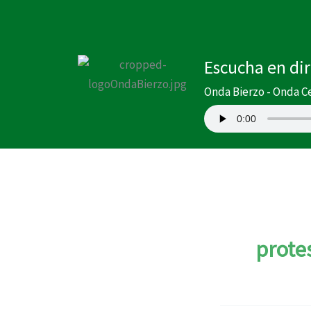
Buscar
Ir
por:
al
contenido
Escucha en di
Onda Bierzo - Onda C
protes