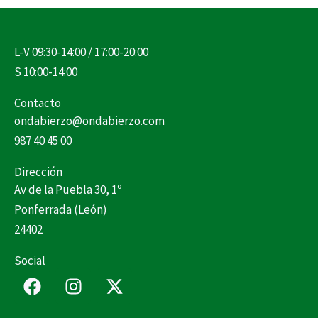
L-V 09:30-14:00 / 17:00-20:00
S 10:00-14:00
Contacto
ondabierzo@ondabierzo.com
987 40 45 00
Dirección
Av de la Puebla 30, 1º
Ponferrada (León)
24402
Social
F
I
X
a
n
-
c
s
t