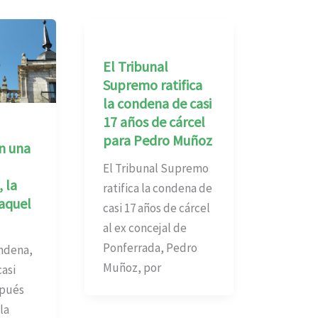
El Tribunal
Supremo ratifica
la condena de casi
17 años de cárcel
para Pedro Muñoz
n una
El Tribunal Supremo
, la
ratifica la condena de
aquel
casi 17 años de cárcel
al ex concejal de
Ponferrada, Pedro
ndena,
Muñoz, por
casi
spués
la