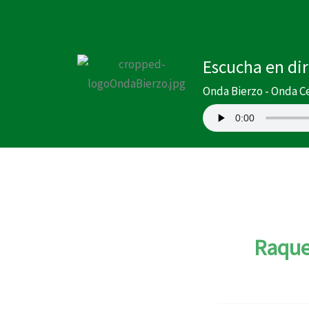
Ir
al
contenido
Escucha en di
Onda Bierzo - Onda C
Raque