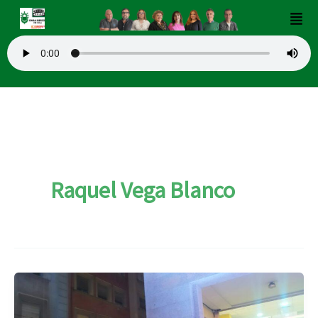
Ir
Men
al
contenido
Raquel Vega Blanco