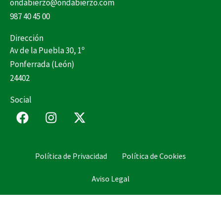
ondabierzo@ondabierzo.com
987 40 45 00
Dirección
Av de la Puebla 30, 1º
Ponferrada (León)
24402
Social
F
I
X
a
n
-
c
s
t
e
t
w
Política de Privacidad
Política de Cookies
b
a
i
o
g
t
Aviso Legal
o
r
t
k
a
e
m
r