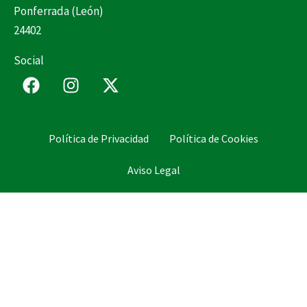
Ponferrada (León)
24402
Social
F
I
X
a
n
-
c
s
t
e
t
w
Política de Privacidad
Política de Cookies
b
a
i
o
g
t
Aviso Legal
o
r
t
k
a
e
m
r