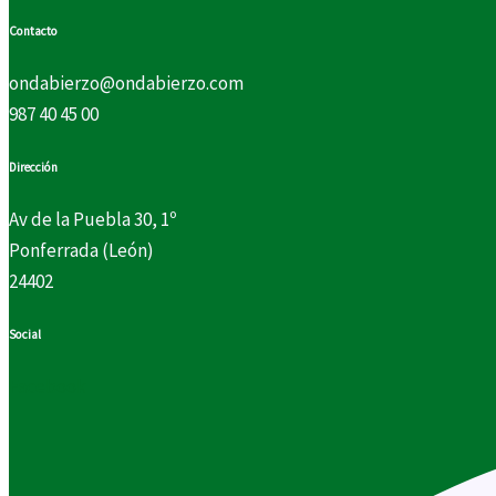
Contacto
ondabierzo@ondabierzo.com
987 40 45 00
Dirección
Av de la Puebla 30, 1º
Ponferrada (León)
24402
Social
Facebook