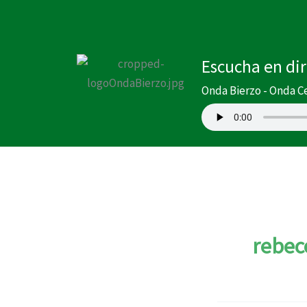
Buscar
Ir
por:
al
contenido
Escucha en di
Onda Bierzo - Onda C
rebec