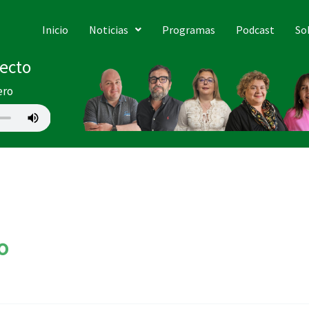
Inicio
Noticias
Programas
Podcast
So
recto
ero
o