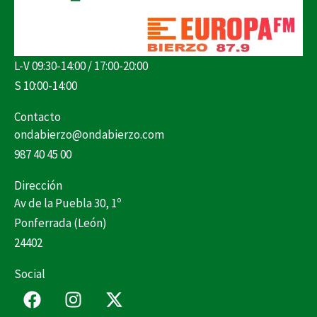
L-V 09:30-14:00 / 17:00-20:00
S 10:00-14:00
Contacto
ondabierzo@ondabierzo.com
987 40 45 00
Dirección
Av de la Puebla 30, 1º
Ponferrada (León)
24402
Social
F
I
X
a
n
-