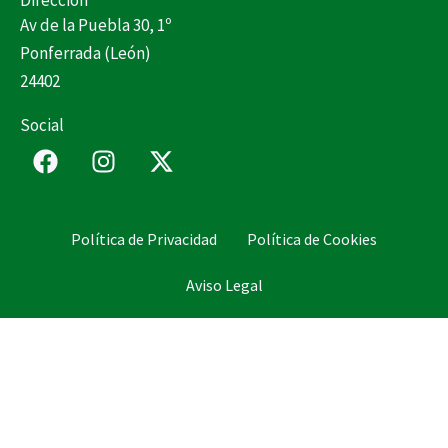
Dirección
Av de la Puebla 30, 1º
Ponferrada (León)
24402
Social
F
I
X
a
n
-
c
s
t
e
t
w
Política de Privacidad
Política de Cookies
b
a
i
o
g
t
Aviso Legal
o
r
t
k
a
e
m
r