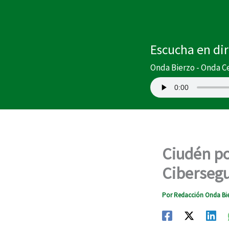
Ir
al
contenido
Escucha en di
Onda Bierzo - Onda C
Ciudén po
Cibersegu
Por
Redacción Onda Bi