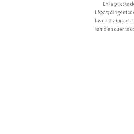
En la puesta de l
López; dirigentes 
los ciberataques s
también cuenta co