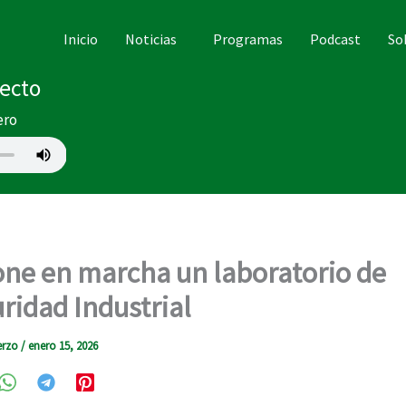
Inicio
Noticias
Programas
Podcast
So
recto
ero
ne en marcha un laboratorio de
ridad Industrial
erzo
/
enero 15, 2026