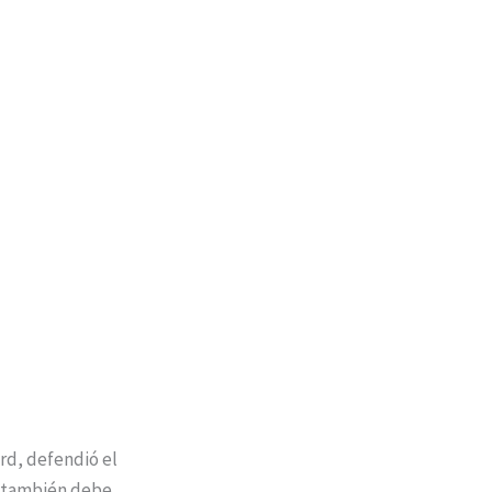
ard, defendió el
e también debe