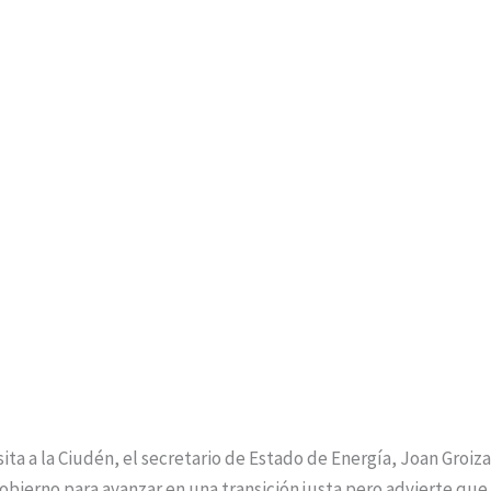
sita a la Ciudén, el secretario de Estado de Energía, Joan Groiz
bierno para avanzar en una transición justa pero advierte qu