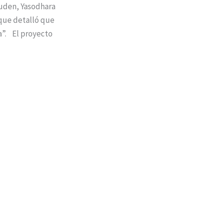
iuden, Yasodhara
 que detalló que
ia”. El proyecto