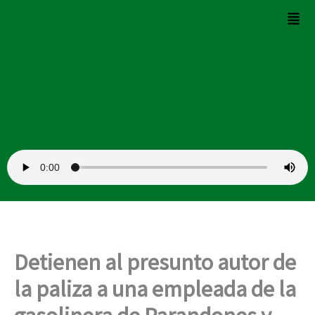
Ir
Men
al
contenido
Detienen al presunto autor de
la paliza a una empleada de la