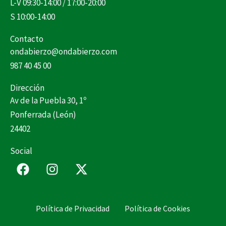
L-V 09:30-14:00 / 17:00-20:00
S 10:00-14:00
Contacto
ondabierzo@ondabierzo.com
987 40 45 00
Dirección
Av de la Puebla 30, 1º
Ponferrada (León)
24402
Social
F
I
X
a
n
-
c
s
t
e
t
w
Política de Privacidad
Política de Cookies
b
a
i
o
g
t