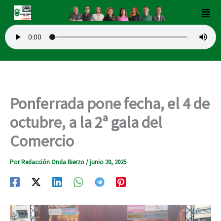
Ir
Men
al
contenido
Ponferrada pone fecha, el 4 de
octubre, a la 2ª gala del
Comercio
Por
Redacción Onda Bierzo
/
junio 20, 2025