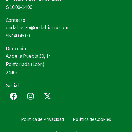
S 10:00-14:00
Contacto
ondabierzo@ondabierzo.com
987 40 45 00
Dirección
Av de la Puebla 30, 1º
Ponferrada (León)
24402
Social
F
I
X
a
n
-
c
s
t
e
t
w
Política de Privacidad
Política de Cookies
b
a
i
o
g
t