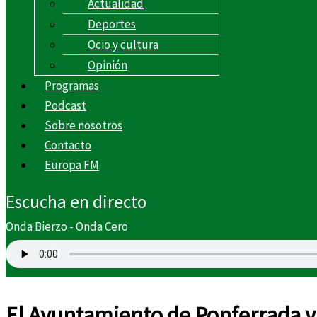
Actualidad
Deportes
Ocio y cultura
Opinión
Programas
Podcast
Sobre nosotros
Contacto
Europa FM
Escucha en directo
Onda Bierzo - Onda Cero
El Ayuntamiento de Ponferrada y 