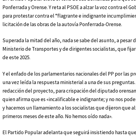
Ponferrada y Orense. Y reta al PSOE a alzar la voz contra el Go
para protestar contra el “flagrante e indignante incumplimie
licitación de las obras de la autovía Ponferrada-Orense.
Superada la mitad del año, nada se sabe del asunto, a pesar
Ministerio de Transportes y de dirigentes socialistas, que fij
de este 2025.
Y el enfado de los parlamentarios nacionales del PP por las pr
una vez leída la respuesta ministerial a una de sus preguntas.
redacción del proyecto, para crispación del diputado orensan
quien afirma que es «incalificable e indignante; y no nos pod
y hacemos un llamamiento a los socialistas que dijeron que alzar
primeros meses de este año. No hemos oído nada».
El Partido Popular adelanta que seguirá insistiendo hasta que 