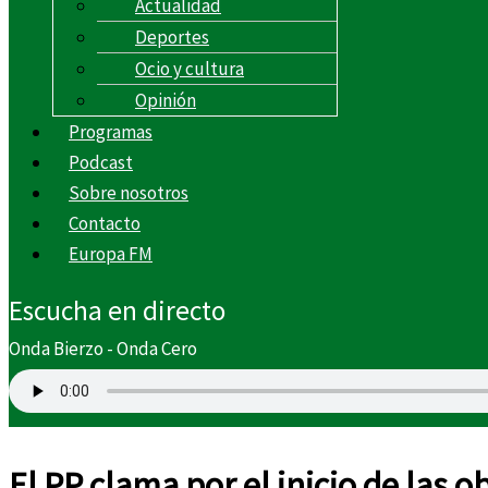
Actualidad
Deportes
Ocio y cultura
Opinión
Programas
Podcast
Sobre nosotros
Contacto
Europa FM
Escucha en directo
Onda Bierzo - Onda Cero
El PP clama por el inicio de las o