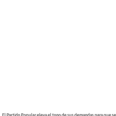
El Partido Popular eleva el tono de sus demandas para que se 