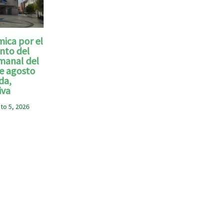
ica por el
nto del
manal del
e agosto
da,
iva
to 5, 2026