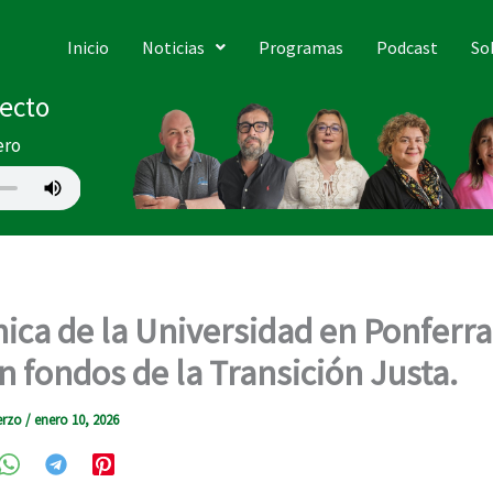
Inicio
Noticias
Programas
Podcast
So
recto
ero
ínica de la Universidad en Ponferr
n fondos de la Transición Justa.
erzo
/
enero 10, 2026