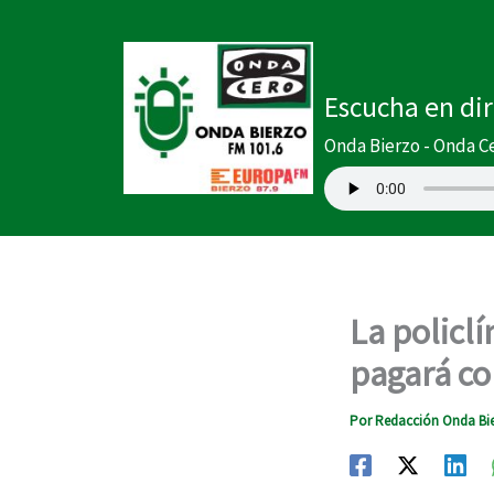
Ir
al
contenido
Escucha en di
Onda Bierzo - Onda C
La policl
pagará co
Por
Redacción Onda Bi