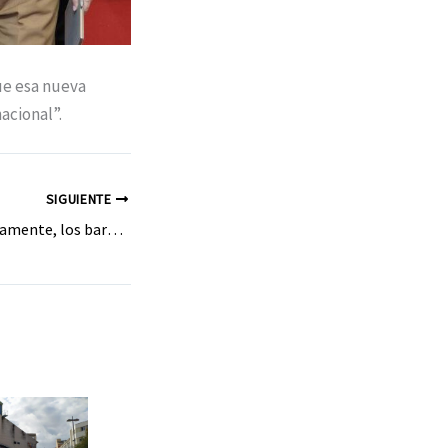
que esa nueva
acional”.
SIGUIENTE
«Atracan», simbólicamente, los barcos de Álvaro de Mendaña en Ponferrada. La UNED abre la exposición dedicada al descubridor berciano.