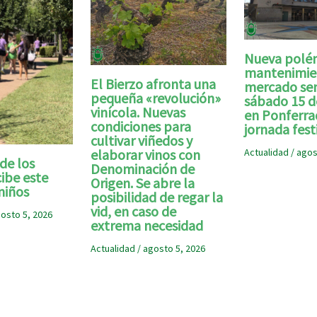
Nueva polém
mantenimie
El Bierzo afronta una
mercado se
pequeña «revolución»
sábado 15 d
vinícola. Nuevas
en Ponferra
condiciones para
jornada fest
cultivar viñedos y
Actualidad
/
agos
elaborar vinos con
de los
Denominación de
ibe este
Origen. Se abre la
niños
posibilidad de regar la
vid, en caso de
osto 5, 2026
extrema necesidad
Actualidad
/
agosto 5, 2026