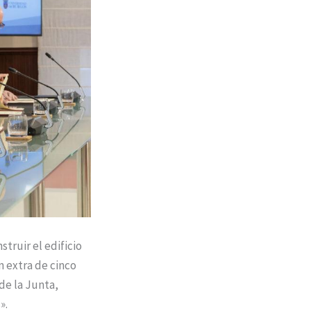
truir el edificio
n extra de cinco
de la Junta,
».