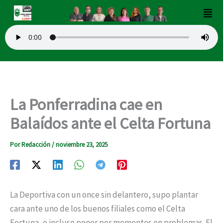
Ir
Men
al
contenido
La Ponferradina cae en
Balaídos ante el Celta Fortuna
Por
Redacción
/
noviembre 23, 2025
La Deportiva con un once sin delantero, supo plantar
cara ante uno de los buenos filiales como el Celta
Fortuna, e incluso poner por momentos en problemas. El