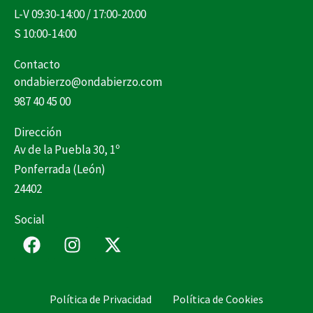
L-V 09:30-14:00 / 17:00-20:00
S 10:00-14:00
Contacto
ondabierzo@ondabierzo.com
987 40 45 00
Dirección
Av de la Puebla 30, 1º
Ponferrada (León)
24402
Social
F
I
X
a
n
-
c
s
t
e
t
w
Política de Privacidad
Política de Cookies
b
a
i