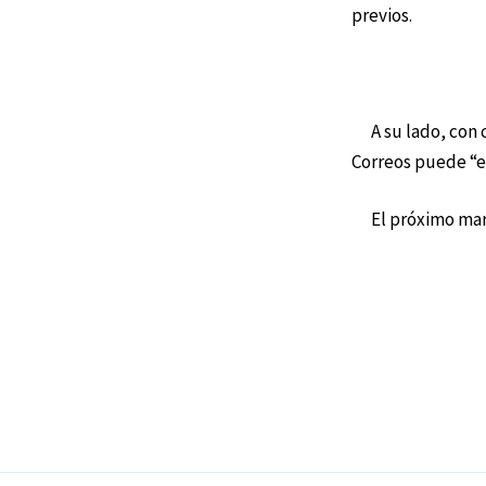
previos.
A su lado, con co
Correos puede “es
El próximo marte