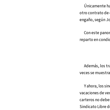
Únicamente ha in
otro contrato de 
engaño, según Jo
Con este panoram
reparto en condic
Además, los trab
veces se muestra
Y ahora, los sind
vacaciones de ver
carteros no deben
Sindicato Libre d