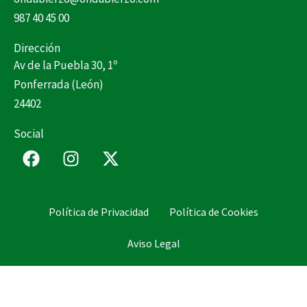
987 40 45 00
Dirección
Av de la Puebla 30, 1º
Ponferrada (León)
24402
Social
F
I
X
a
n
-
c
s
t
e
t
w
Política de Privacidad
Política de Cookies
b
a
i
o
g
t
Aviso Legal
o
r
t
k
a
e
m
r