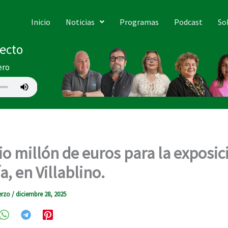
Inicio
Noticias
Programas
Podcast
So
recto
ero
o millón de euros para la exposic
, en Villablino.
erzo
/
diciembre 28, 2025