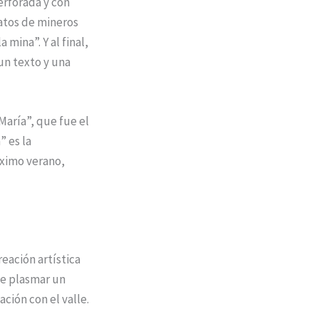
erforada y con
ratos de mineros
mina”. Y al final,
 un texto y una
María”, que fue el
” es la
óximo verano,
reación artística
 de plasmar un
ción con el valle.