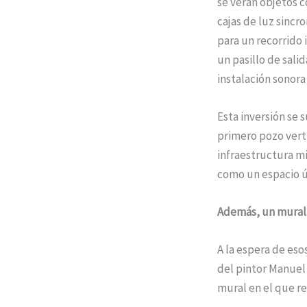
se verán objetos 
cajas de luz sincro
para un recorrido 
un pasillo de sali
instalación sonora 
Esta inversión se 
primero pozo verti
infraestructura mi
como un espacio ú
Además, un mural
A la espera de eso
del pintor Manuel 
mural en el que re