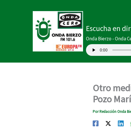
Ir
al
contenido
Escucha en di
Onda Bierzo - Onda C
Otro medi
Pozo María
Por
Redacción Onda Bi