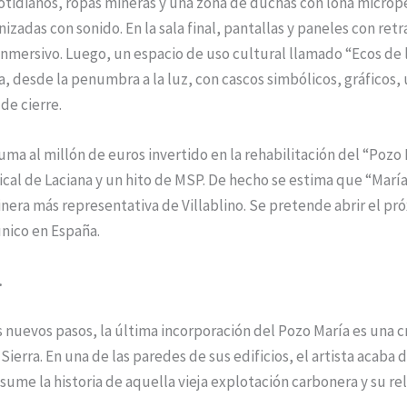
cotidianos, ropas mineras y una zona de duchas con lona microp
nizadas con sonido. En la sala final, pantallas y paneles con ret
inmersivo. Luego, un espacio de uso cultural llamado “Ecos de la 
da, desde la penumbra a la luz, con cascos simbólicos, gráficos,
de cierre.
suma al millón de euros invertido en la rehabilitación del “Pozo 
cal de Laciana y un hito de MSP. De hecho se estima que “María
nera más representativa de Villablino. Se pretende abrir el pr
nico en España.
.
s nuevos pasos, la última incorporación del Pozo María es una c
Sierra. En una de las paredes de sus edificios, el artista acaba
sume la historia de aquella vieja explotación carbonera y su rela