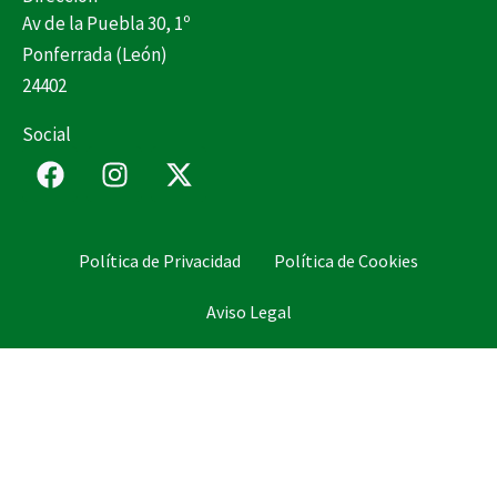
Av de la Puebla 30, 1º
Ponferrada (León)
24402
Social
F
I
X
a
n
-
c
s
t
e
t
w
Política de Privacidad
Política de Cookies
b
a
i
o
g
t
Aviso Legal
o
r
t
k
a
e
m
r