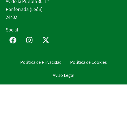
Av de la Puebla 30, 1º
Ponferrada (León)
24402
Social
F
I
X
a
n
-
c
s
t
e
t
w
Política de Privacidad
Política de Cookies
b
a
i
o
g
t
Aviso Legal
o
r
t
k
a
e
m
r