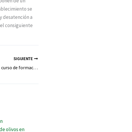
sponen de un
tablecimiento se
 y desatención a
 el consiguiente
SIGUIENTE
Clausurado el nuevo curso de formación de Cáritas y la Fundación Endesa en el Bierzo. Hay 14 alumnos preparados para trabajar en instalaciones solares