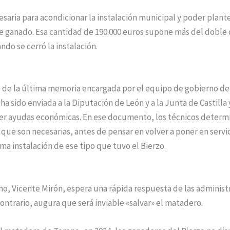
cesaria para acondicionar la instalación municipal y poder plant
 de ganado. Esa cantidad de 190.000 euros supone más del doble 
ndo se cerró la instalación.
e de la última memoria encargada por el equipo de gobierno d
ha sido enviada a la Diputación de León y a la Junta de Castilla 
er ayudas económicas. En ese documento, los técnicos determi
 que son necesarias, antes de pensar en volver a poner en serv
ima instalación de ese tipo que tuvo el Bierzo.
no, Vicente Mirón, espera una rápida respuesta de las administ
contrario, augura que será inviable «salvar» el matadero.