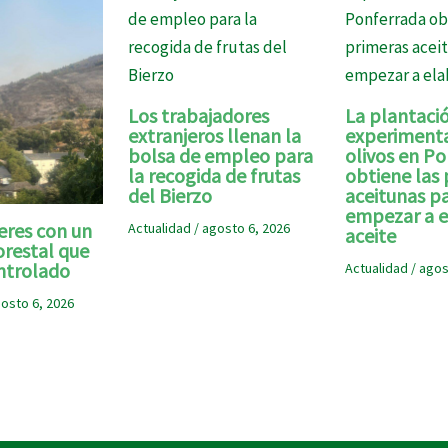
Los trabajadores
La plantaci
extranjeros llenan la
experimenta
bolsa de empleo para
olivos en P
la recogida de frutas
obtiene las
del Bierzo
aceitunas p
empezar a e
eres con un
Actualidad
/
agosto 6, 2026
aceite
orestal que
ntrolado
Actualidad
/
agos
osto 6, 2026