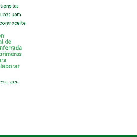
ón
l de
onferrada
 primeras
ara
laborar
to 6, 2026