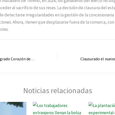
l matadero de Toreno, en 2024, los ganaderos del Bierzo no di
eder al sacrificio de sus reses. La decisión de clausura del es
 detectarse irregularidades en la gestión de la concesionaria
aciones. Ahora, tienen que desplazarse fuera de la comarca, con
stes.
La parroquia del Sagrado Corazón de Jesús de Ponferrada cumple medio siglo
Noticias relacionadas