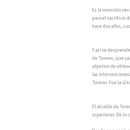
Es la inversión ne
para el sacrificio
hace dos años, cua
Y así se desprend
de Toreno, que ya 
objetivo de obten
las intervenciones
Toreno. Fue la últ
El alcalde de Tore
superiores. De lo 