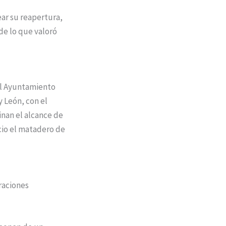
ear su reapertura,
de lo que valoró
el Ayuntamiento
y León, con el
nan el alcance de
icio el matadero de
raciones