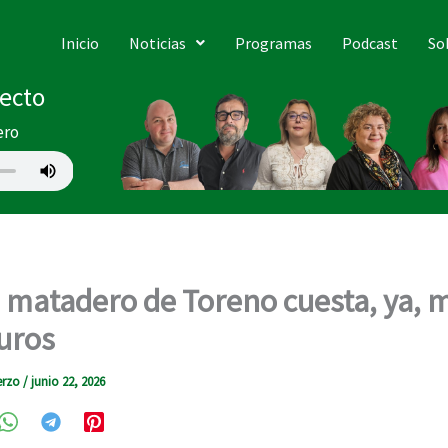
Inicio
Noticias
Programas
Podcast
So
recto
ero
l matadero de Toreno cuesta, ya, 
uros
erzo
/
junio 22, 2026