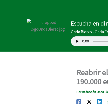
Ir
al
contenido
Escucha en di
Onda Bierzo - Onda C
Reabrir e
190.000 e
Por
Redacción Onda Bi