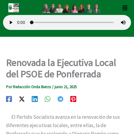
Ir
Men
al
contenido
Renovada la Ejecutiva Local
del PSOE de Ponferrada
Por
Redacción Onda Bierzo
/
junio 21, 2025
El Partido Socialista avanza en la renovación de sus
diferentes ejecutivas locales, entre ellas, la de
Ponferrada que ha reelegido a Olegario Ramón como