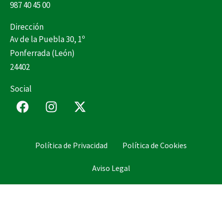
987 40 45 00
Dirección
Av de la Puebla 30, 1º
Ponferrada (León)
24402
Social
F
I
X
a
n
-
c
s
t
e
t
w
Política de Privacidad
Política de Cookies
b
a
i
o
g
t
Aviso Legal
o
r
t
k
a
e
m
r