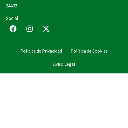
24402
Social
F
I
X
a
n
-
c
s
t
e
t
w
Política de Privacidad
Política de Cookies
b
a
i
o
g
t
Aviso Legal
o
r
t
k
a
e
m
r