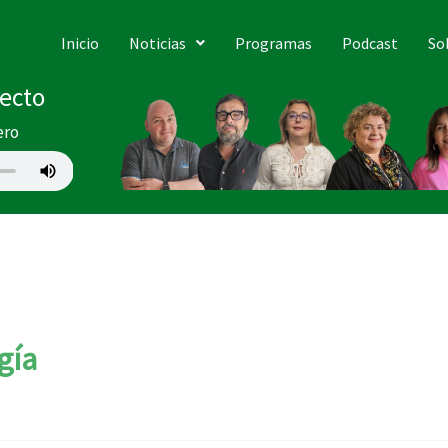
Inicio
Noticias
Programas
Podcast
So
recto
ero
gía