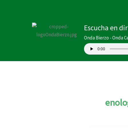
Ir
al
contenido
Escucha en di
Onda Bierzo - Onda C
enolo