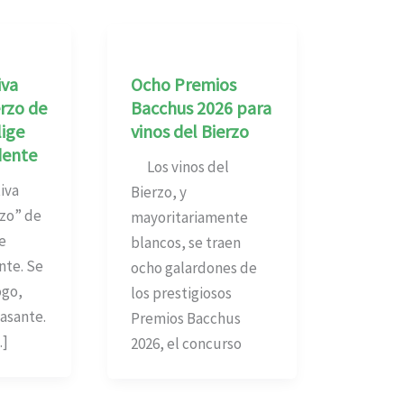
iva
Ocho Premios
erzo de
Bacchus 2026 para
lige
vinos del Bierzo
dente
Los vinos del
iva
Bierzo, y
rzo” de
mayoritariamente
e
blancos, se traen
nte. Se
ocho galardones de
ogo,
los prestigiosos
Basante.
Premios Bacchus
…]
2026, el concurso