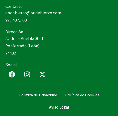
Contacto
ondabierzo@ondabierzo.com
987 40 45 00
Dirección
Av de la Puebla 30, 1º
Ponferrada (León)
24402
Social
F
I
X
a
n
-
c
s
t
e
t
w
Política de Privacidad
Política de Cookies
b
a
i
o
g
t
Aviso Legal
o
r
t
k
a
e