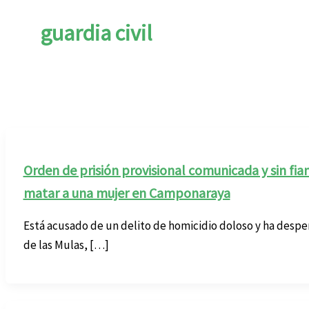
guardia civil
Orden de prisión provisional comunicada y sin fi
matar a una mujer en Camponaraya
Está acusado de un delito de homicidio doloso y ha desper
de las Mulas, […]