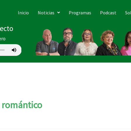
Inicio
Noticias
Programas
Podcast
So
recto
ero
n romántico