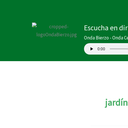
Ir
al
contenido
Escucha en di
Onda Bierzo - Onda C
jardí