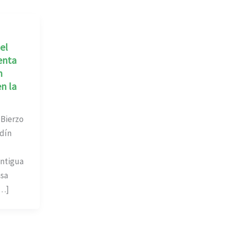
el
enta
n
n la
 Bierzo
rdín
antigua
asa
[…]