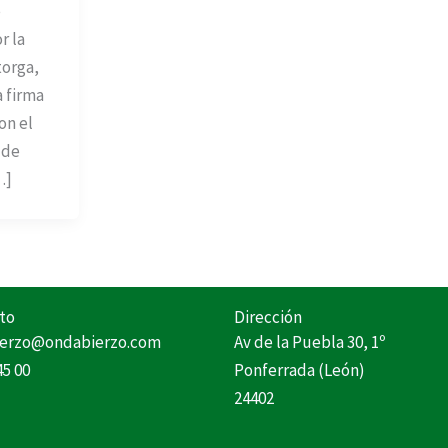
e
r la
torga,
a firma
on el
 de
…]
to
Dirección
erzo@ondabierzo.com
Av de la Puebla 30, 1º
45 00
Ponferrada (León)
24402