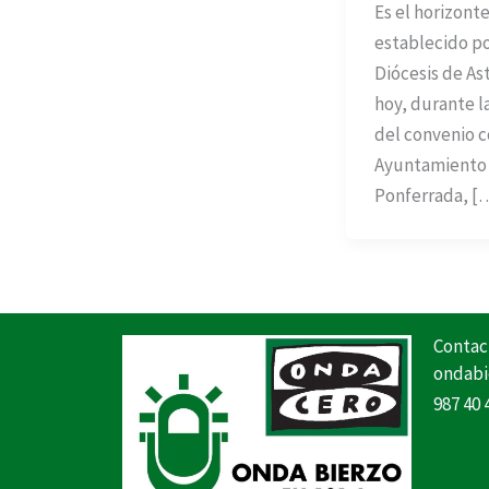
Es el horizont
establecido po
Diócesis de As
hoy, durante l
del convenio c
Ayuntamiento
Ponferrada, [
Contac
ondabi
987 40 