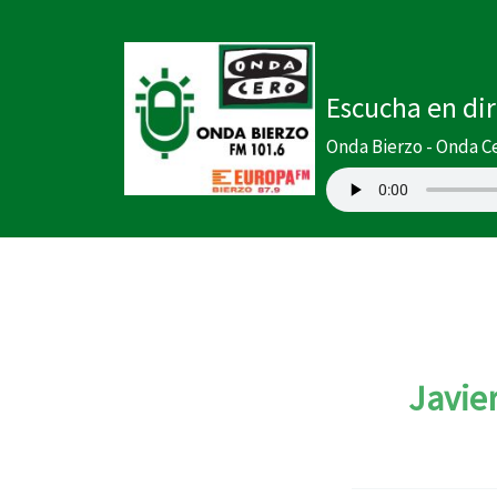
Ir
al
contenido
Escucha en di
Onda Bierzo - Onda C
Javie