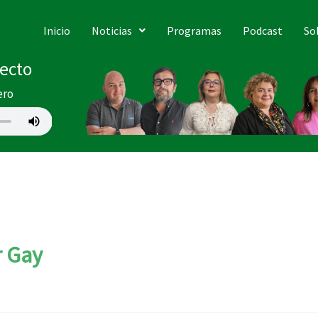
Inicio
Noticias
Programas
Podcast
So
recto
ero
r Gay