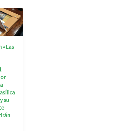
n «Las
l
dor
la
asílica
y su
te
rirán