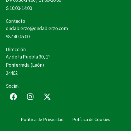
L-V 09:30-14:00 / 17:00-20:00
S 10:00-14:00
Contacto
ondabierzo@ondabierzo.com
987 40 45 00
Dirección
Av de la Puebla 30, 1º
Ponferrada (León)
24402
Social
F
I
X
a
n
-
c
s
t
e
t
w
Política de Privacidad
Política de Cookies
b
a
i
o
g
t