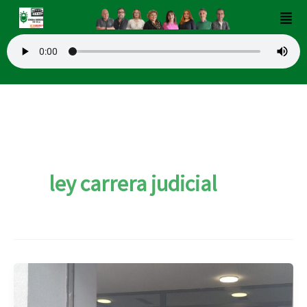
Ir
Men
al
contenido
ley carrera judicial