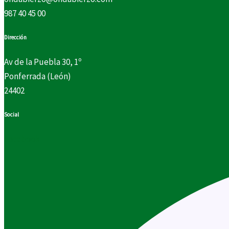
987 40 45 00
Dirección
Av de la Puebla 30, 1º
Ponferrada (León)
24402
Social
Facebook