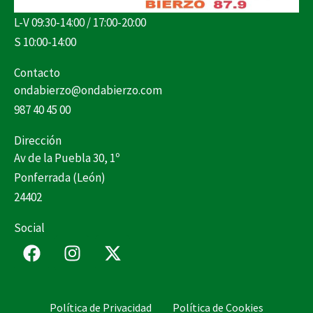
L-V 09:30-14:00 / 17:00-20:00
S 10:00-14:00
Contacto
ondabierzo@ondabierzo.com
987 40 45 00
Dirección
Av de la Puebla 30, 1º
Ponferrada (León)
24402
Social
F
I
X
a
n
-
c
s
t
e
t
w
Política de Privacidad
Política de Cookies