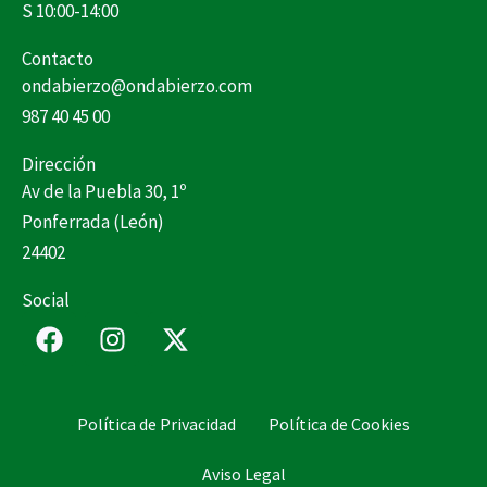
S 10:00-14:00
Contacto
ondabierzo@ondabierzo.com
987 40 45 00
Dirección
Av de la Puebla 30, 1º
Ponferrada (León)
24402
Social
F
I
X
a
n
-
c
s
t
e
t
w
Política de Privacidad
Política de Cookies
b
a
i
o
g
t
Aviso Legal