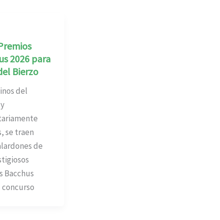
Premios
us 2026 para
del Bierzo
nos del
 y
tariamente
, se traen
alardones de
stigiosos
s Bacchus
l concurso