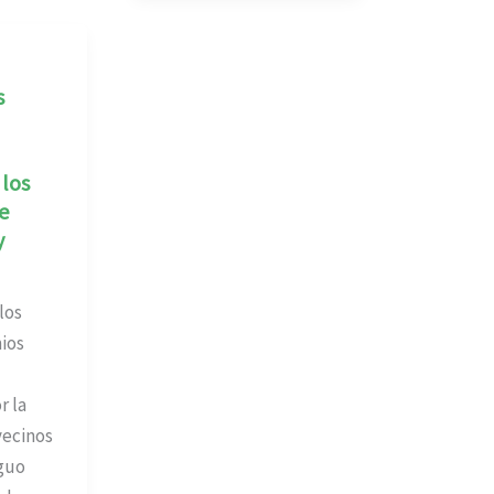
s
 los
e
y
los
ios
r la
vecinos
guo