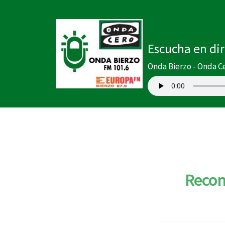
Ir
al
contenido
Escucha en di
Onda Bierzo - Onda C
Recon