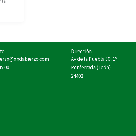
 la
to
Dirección
erzo@ondabierzo.com
Av de la Puebla 30, 1º
45 00
Ponferrada (León)
24402