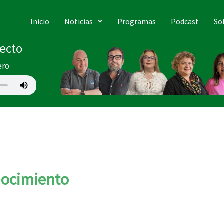
Inicio
Noticias
Programas
Podcast
So
recto
ero
ocimiento