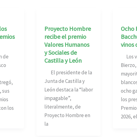
los
Proyecto Hombre
Ocho 
emios
recibe el premio
Bacch
Valores Humanos
vinos 
y Sociales de
n de
Los vi
Castilla y León
sco
Bierzo,
El presidente de la
mayori
Junta de Castilla y
tregó,
blancos
León destaca la “labor
, sus
ocho g
impagable”,
mios
los pre
literalmente, de
con los
Premio
Proyecto Hombre en
2026, e
la