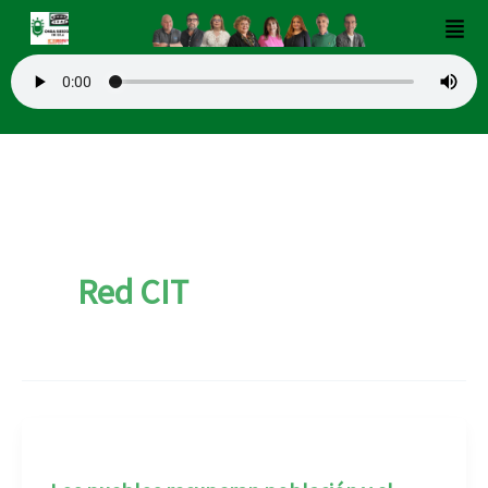
Ir
Men
al
contenido
Red CIT